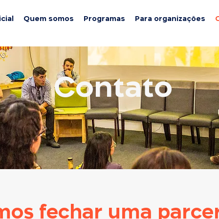
cial
Quem somos
Programas
Para organizações
Contato
os fechar uma parcer