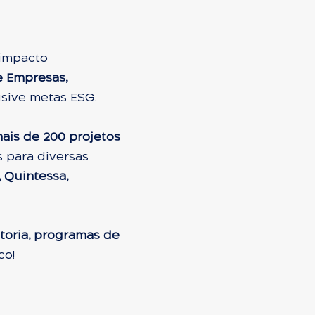
 impacto
e Empresas,
usive metas ESG.
mais de 200 projetos
 para diversas
, Quintessa,
toria, programas de
co!